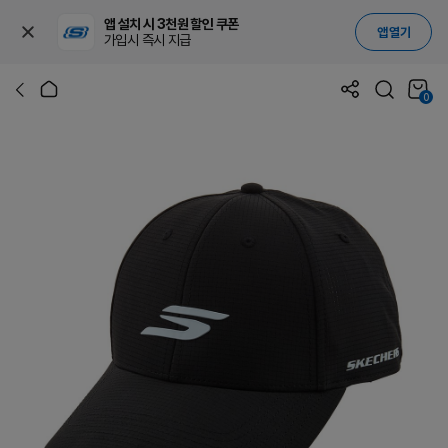
앱 설치 시 3천원 할인 쿠폰
앱 열기
가입시 즉시 지급
0