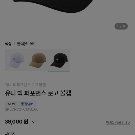
1
/
6
색상
블랙(BLAK)
유니 빅 퍼포먼스 로고 볼캡
유니 빅 퍼포먼스 로고 볼캡
NEW
품절임박
SP5CPCGF013
BLAK
39,000 원
멤버십 등급 안내 >
사이즈