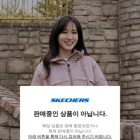
스
케
판매중인 상품이 아닙니다.
쳐
스
해당 상품은 판매 종료되었거나
코
현재 판매중이 아닙니다.
리
아래 버튼을 통해 다시 접속해 주시기 바랍니다.