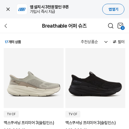
앱 설치 시 3천원 할인 쿠폰
앱 열기
가입시 즉시 지급
Breathable 어퍼 슈즈
0
필터
17
개의 상품
TV CF
TV CF
맥스쿠셔닝 프리미어 3(슬립인스)
맥스쿠셔닝 프리미어 3(슬립인스)