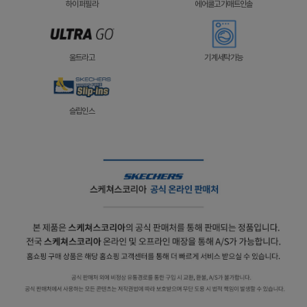
하이퍼필라
에어쿨고가매트인솔
울트라고
기계세탁가능
슬립인스