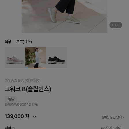
1
/
9
색상
토프(TPE)
GO WALK 8 (SLIP INS)
고워크 8(슬립인스)
NEW
SP0WWCGX042
TPE
139,000 원
멤버십 등급 안내 >
사이즈
사이즈 가이드