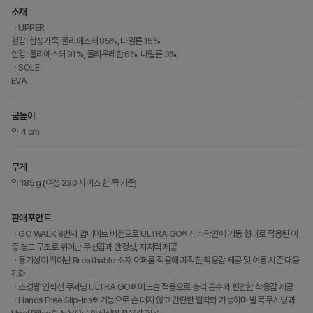
소재
ㆍUPPER
겉감: 합성가죽, 폴리에스터 85%, 나일론 15%
안감: 폴리에스터 91%, 폴리우레탄 6%, 나일론 3%,
ㆍSOLE
EVA
굽높이
약 4 cm
무게
약 185 g (여성 230 사이즈 한 쪽 기준)
판매포인트
ㆍGO WALK 8번째 업데이트 버전으로 ULTRA GO®가 바닥면에 기둥 형태로 적용된 이
중 경도 구조로 뛰어난 쿠션감과 안정성, 지지력 제공
ㆍ통기성이 뛰어난 Breathable 소재 어퍼를 적용해 쾌적한 착용감 제공 및 여름 시즌 대응
강화
ㆍ초경량 인젝션 쿠셔닝 ULTRA GO® 미드솔 적용으로 충격 흡수와 편안한 착용감 제공
ㆍHands Free Slip-Ins® 기능으로 손 대지 않고 간편한 탈착화 가능하며 발목 쿠셔닝과