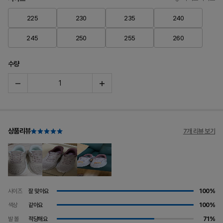
225
230
235
240
245
250
255
260
수량
상품리뷰
7개 리뷰 보기
사이즈
잘 맞아요
100%
색상
같아요
100%
발 볼
적당해요
71%