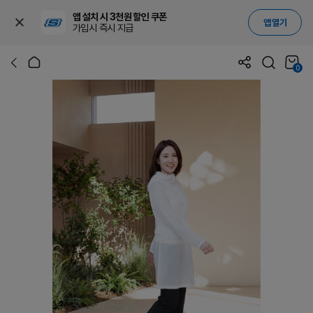
앱 설치 시 3천원 할인 쿠폰
앱 열기
가입시 즉시 지급
0