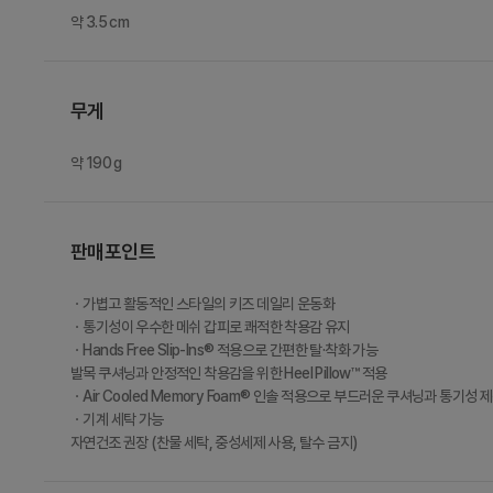
약 3.5 cm
무게
약 190 g
판매포인트
ㆍ가볍고 활동적인 스타일의 키즈 데일리 운동화
ㆍ통기성이 우수한 메쉬 갑피로 쾌적한 착용감 유지
ㆍHands Free Slip-Ins® 적용으로 간편한 탈·착화 가능
발목 쿠셔닝과 안정적인 착용감을 위한 Heel Pillow™ 적용
ㆍAir Cooled Memory Foam® 인솔 적용으로 부드러운 쿠셔닝과 통기성 
ㆍ기계 세탁 가능
자연건조 권장 (찬물 세탁, 중성세제 사용, 탈수 금지)