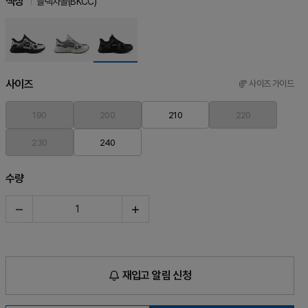
색상
블랙차콜(BKCC)
사이즈
사이즈 가이드
190
200
210
220
230
240
수량
재입고 알림 신청