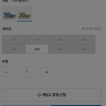
색상
내추럴(NAT)
사이즈
사이즈 가이드
170
180
190
200
210
220
230
240
수량
재입고 알림 신청