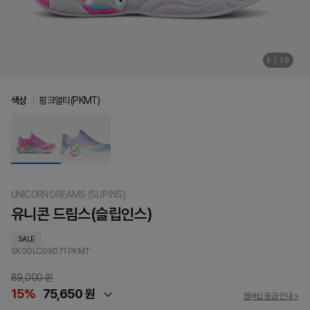
1
/
10
색상
핑크멀티(PKMT)
UNICORN DREAMS (SLIP INS)
유니콘 드림스(슬립인스)
SALE
SK0GLCGX071
PKMT
89,000 원
15%
75,650 원
멤버십 등급 안내 >