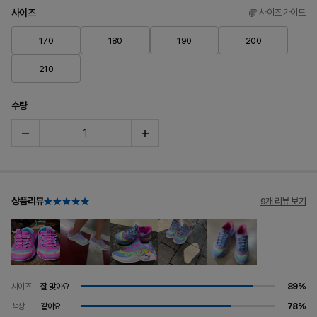
사이즈
사이즈 가이드
170
180
190
200
210
수량
상품리뷰
9개 리뷰 보기
사이즈
잘 맞아요
89%
색상
같아요
78%