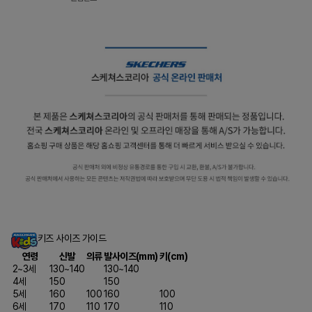
키즈 사이즈 가이드
연령
신발
의류
발사이즈(mm)
키(cm)
2~3세
130~140
130~140
4세
150
150
5세
160
100
160
100
6세
170
110
170
110