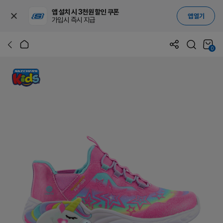
앱 설치 시 3천원 할인 쿠폰
앱 열기
가입시 즉시 지급
0