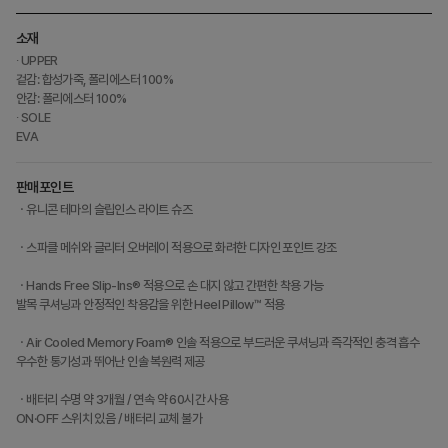
소재
∙ UPPER
겉감: 합성가죽, 폴리에스터 100%
안감: 폴리에스터 100%
∙ SOLE
EVA
판매포인트
ㆍ유니콘 테마의 슬립인스 라이트 슈즈
ㆍ스파클 메쉬와 글리터 오버레이 적용으로 화려한 디자인 포인트 강조
ㆍHands Free Slip-Ins® 적용으로 손 대지 않고 간편한 착용 가능
발목 쿠셔닝과 안정적인 착용감을 위한 Heel Pillow™ 적용
ㆍAir Cooled Memory Foam® 인솔 적용으로 부드러운 쿠셔닝과 즉각적인 충격 흡수
우수한 통기성과 뛰어난 인솔 복원력 제공
ㆍ배터리 수명 약 3개월 / 연속 약 60시간 사용
ON·OFF 스위치 있음 / 배터리 교체 불가