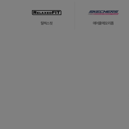
릴렉스핏
에어쿨메모리폼