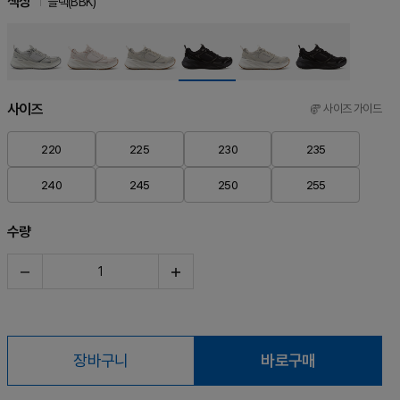
색상
블랙(BBK)
사이즈
사이즈 가이드
220
225
230
235
240
245
250
255
수량
장바구니
바로구매