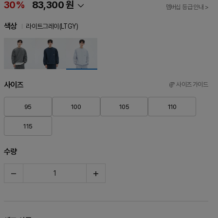
30%
83,300 원
멤버십 등급 안내 >
색상
라이트그레이(LTGY)
사이즈
사이즈 가이드
95
100
105
110
115
수량