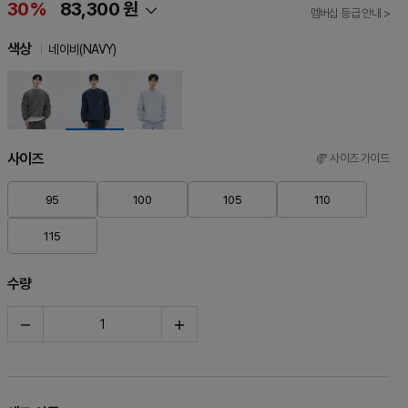
30%
83,300 원
멤버십 등급 안내 >
색상
네이비(NAVY)
사이즈
사이즈 가이드
95
100
105
110
115
수량