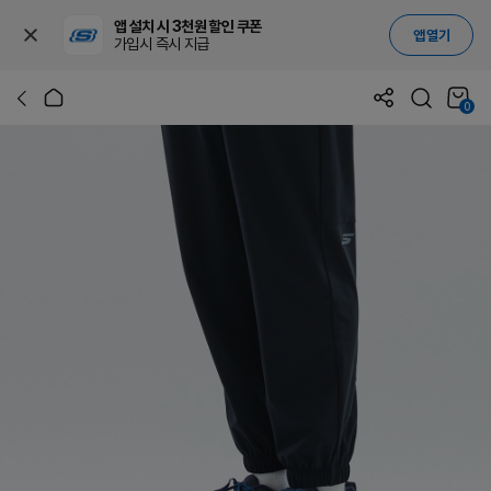
앱 설치 시 3천원 할인 쿠폰
앱 열기
가입시 즉시 지급
0