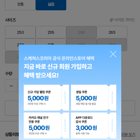
보통
넓음
사이즈
사이즈 가이드
250
255
260
265
270
275
280
290
300
수량
재입고 알림 신청
상품리뷰
78개 리뷰 보기