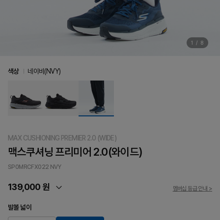
1
/
8
색상
네이비(NVY)
MAX CUSHIONING PREMIER 2.0 (WIDE)
맥스쿠셔닝 프리미어 2.0(와이드)
SP0MRCFX022
NVY
139,000 원
멤버십 등급 안내 >
발볼 넓이