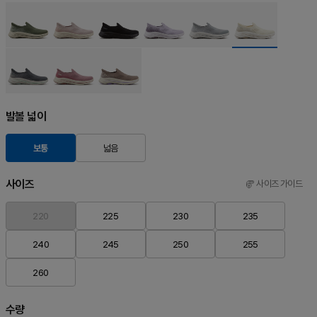
발볼 넓이
보통
넓음
사이즈
사이즈 가이드
220
225
230
235
240
245
250
255
260
수량