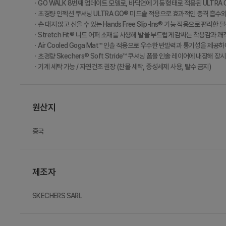
ㆍGO WALK 8번째 업데이트 모델로, 바닥면에 기둥 형태로 적용된 ULTRA
ㆍ초경량 인젝션 쿠셔닝 ULTRA GO® 미드솔 적용으로 효과적인 충격 흡수
ㆍ손 대지 않고 신을 수 있는 Hands Free Slip-Ins® 기능 적용으로 편리한 
ㆍStretch Fit® 니트 어퍼 소재를 사용해 발을 부드럽게 감싸는 착용감과 
ㆍAir Cooled Goga Mat™ 인솔 적용으로 우수한 반발력과 통기성을 제공
ㆍ초경량 Skechers® Soft Stride™ 쿠셔닝 폼을 인솔 레이어에 내장해
ㆍ기계 세탁 가능 / 자연건조 권장 (찬물 세탁, 중성세제 사용, 탈수 금지)
원산지
중국
제조자
SKECHERS SARL