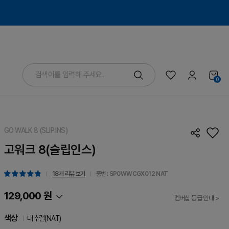
0
GO WALK 8 (SLIP INS)
고워크 8(슬립인스)
18개 리뷰 보기
품번 : SP0WWCGX012
NAT
129,000 원
멤버십 등급 안내 >
색상
내추럴(NAT)