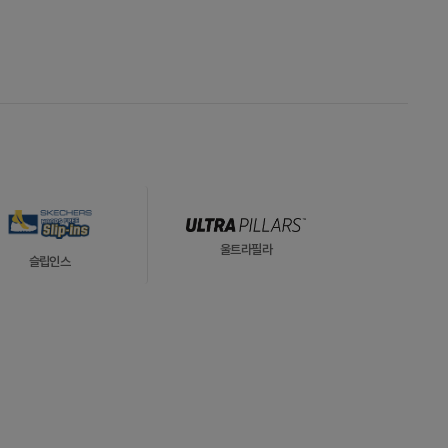
울트라필라
슬립인스