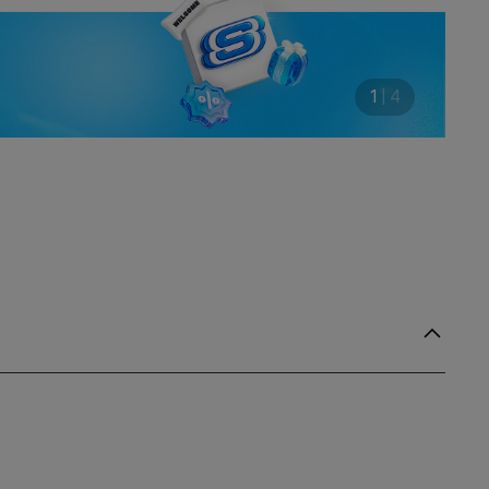
1
|
4