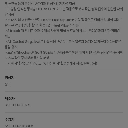
도 구조를 통해 뛰어난 쿠션감과 안정적인 지지력 제공
ㆍ초경량 인젝션 쿠셔닝 ULTRA GO® 미드솔 적용으로 효과적인 충격 흡수와 편안한 착화
감 제공
ㆍ손 대지 않고 신을 수 있는 Hands Free Slip-Ins® 기능 적용으로 편리한 탈·착화 지원 /
발목 쿠셔닝과 안정적인 착화를 돕는 Heel Pillow™ 적용
ㆍStretch Fit® 니트 어퍼 소재를 사용해 발을 부드럽게 감싸는 착용감과 쾌적한 착화감
제공
ㆍAir Cooled Goga Mat™ 인솔 적용으로 우수한 반발력과 통기성을 제공하여 쾌적한 착
용감 유지
ㆍ초경량 Skechers® Soft Stride™ 쿠셔닝 폼을 인솔 레이어에 내장해 장시간 착용 시에
도 지속적인 쿠셔닝과 통기성 향상
ㆍ기계 세탁 가능 / 자연건조 권장 (찬물 세탁, 중성세제 사용, 탈수 금지)
원산지
중국
제조자
SKECHERS SARL
수입자
SKECHERS KOREA