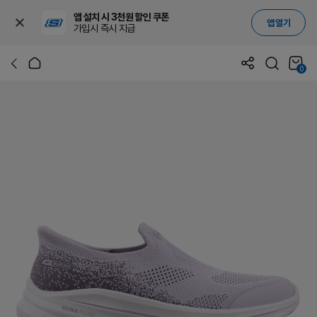
앱 설치 시 3천원 할인 쿠폰
앱 열기
가입시 즉시 지급
0