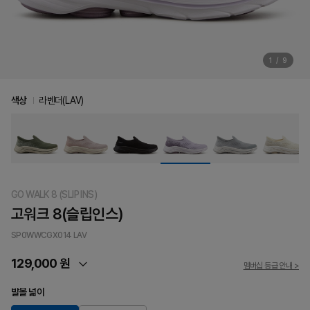
1
/
9
색상
라벤더(LAV)
GO WALK 8 (SLIP INS)
고워크 8(슬립인스)
SP0WWCGX014
LAV
129,000 원
멤버십 등급 안내 >
발볼 넓이