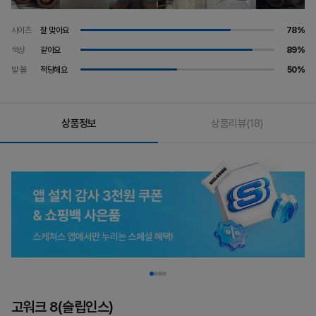
사이즈
잘 맞아요
78%
색상
같아요
89%
발 볼
적당해요
50%
상품정보
상품리뷰
(18)
고워크 8(슬립인스)