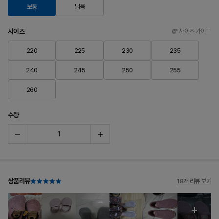
보통
넓음
사이즈
사이즈 가이드
220
225
230
235
240
245
250
255
260
수량
상품리뷰
18개 리뷰 보기