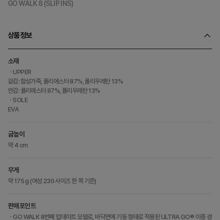
GO WALK 8 (SLIP INS)
상품정보
소재
ㆍUPPER
겉감: 합성가죽, 폴리에스터 87%, 폴리우레탄 13%
안감: 폴리에스터 87%, 폴리우레탄 13%
ㆍSOLE
EVA
굽높이
약 4 cm
무게
약 175 g (여성 230 사이즈 한 쪽 기준)
판매포인트
ㆍGO WALK 8번째 업데이트 모델로, 바닥면에 기둥 형태로 적용된 ULTRA GO® 이중 경