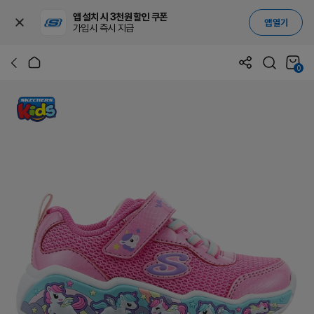
앱 설치 시 3천원 할인 쿠폰
앱 열기
가입시 즉시 지급
0