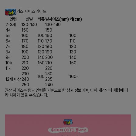
키즈 사이즈 가이드
연령
신발
의류
발사이즈(mm)
키(cm)
2~3세
130~140
130~140
4세
150
150
5세
160
100
160
100
6세
170
110
170
110
7세
180
120
180
120
8세
190
130
190
130
9세
200
140
200
140
10세
210
150
210
150
11세
220
220
230
230
160
160~
12세 이상
240
235
250
240
권장 사이즈는 평균 연령을 기준으로 한 참고 정보이며, 아이 개개인의 체형에 따
라 차이가 있을 수 있습니다.