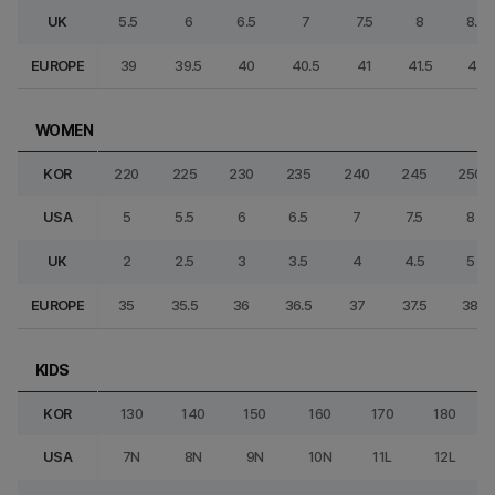
UK
5.5
6
6.5
7
7.5
8
8.5
EUROPE
39
39.5
40
40.5
41
41.5
42
WOMEN
KOR
220
225
230
235
240
245
250
USA
5
5.5
6
6.5
7
7.5
8
UK
2
2.5
3
3.5
4
4.5
5
EUROPE
35
35.5
36
36.5
37
37.5
38
KIDS
KOR
130
140
150
160
170
180
USA
7N
8N
9N
10N
11L
12L