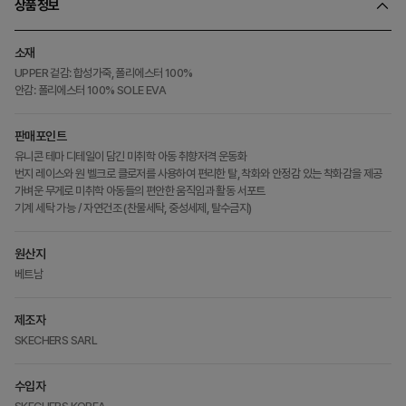
상품정보
소재
UPPER 겉감: 합성가죽, 폴리에스터 100%
안감: 폴리에스터 100% SOLE EVA
판매포인트
유니콘 테마 디테일이 담긴 미취학 아동 취향저격 운동화
번지 레이스와 원 벨크로 클로저를 사용하여 편리한 탈, 착화와 안정감 있는 착화감을 제공
가벼운 무게로 미취학 아동들의 편안한 움직임과 활동 서포트
기계 세탁 가능 / 자연건조 (찬물세탁, 중성세제, 탈수금지)
원산지
베트남
제조자
SKECHERS SARL
수입자