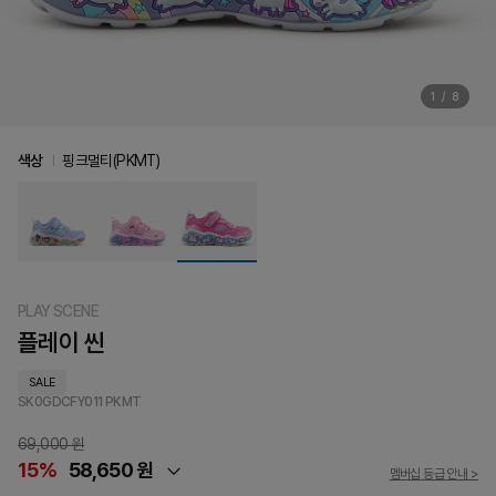
1
/
8
색상
핑크멀티(PKMT)
PLAY SCENE
플레이 씬
SALE
SK0GDCFY011
PKMT
69,000 원
15%
58,650 원
멤버십 등급 안내 >