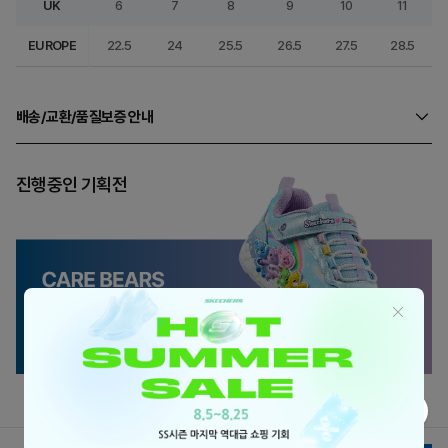
UK
6
7
8
9
10
11
EUROPE
22.5
24
25.5
26.5
27.5
28.5
배송/교환/품질보증 안내
진행중인 기획전