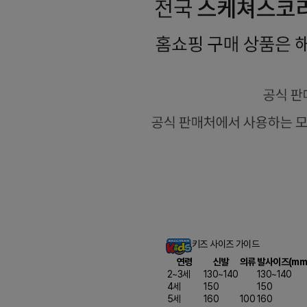
키즈 사이즈 가이드
연령
신발
의류
발사이즈(mm
2~3세
130~140
130~140
4세
150
150
5세
160
100
160