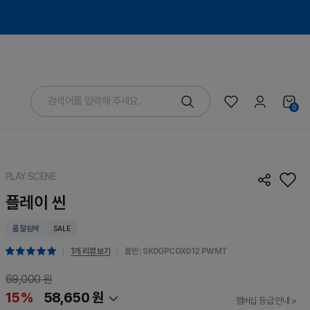
0
PLAY SCENE
플레이 씬
품절임박
SALE
1개 리뷰 보기
품번 : SK0GPCGX012
PWMT
69,000 원
15%
58,650 원
멤버십 등급 안내 >