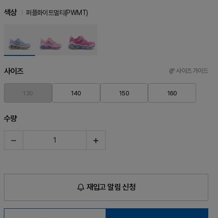
색상
퍼플화이트멀티(PWMT)
사이즈
사이즈 가이드
130
140
150
160
수량
재입고 알림 신청