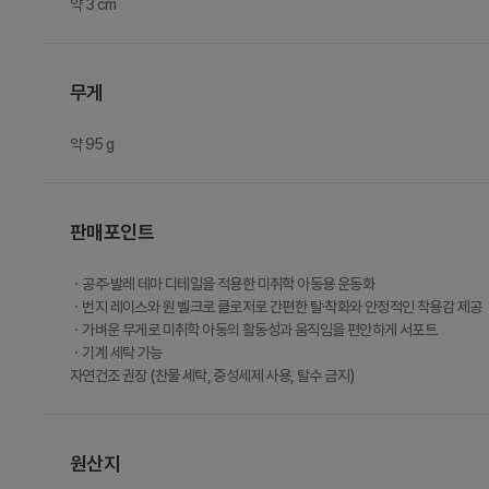
약 3 cm
무게
약 95 g
판매포인트
ㆍ공주·발레 테마 디테일을 적용한 미취학 아동용 운동화
ㆍ번지 레이스와 원 벨크로 클로저로 간편한 탈·착화와 안정적인 착용감 제공
ㆍ가벼운 무게로 미취학 아동의 활동성과 움직임을 편안하게 서포트
ㆍ기계 세탁 가능
자연건조 권장 (찬물 세탁, 중성세제 사용, 탈수 금지)
원산지