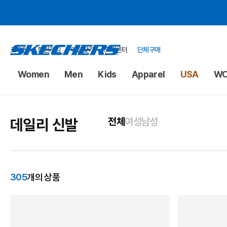
로그인
회원가입
매장찾기
고객센터
단체구매
Women
Men
Kids
Apparel
USA
WO
데일리 신발
전체
여성
남성
305
개의 상품