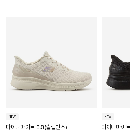
270
275
280
290
300
310
320
그
네
베
브
옐
화
그
레
블
퍼
핑
기
레
이
이
라
로
이
린
드
랙
플
크
타
이
비
지
운
우
트
NEW
NEW
다이나마이트 3.0(슬립인스)
다이나마이트 