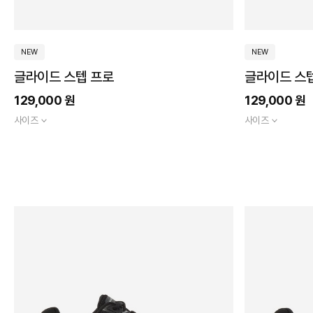
NEW
NEW
글라이드 스텝 프로
글라이드 스
슬
립
129,000 원
129,000 원
인
아
스
사이즈
사이즈
치
핏
맥
스
쿠
기
셔
계
닝
세
에
탁
어
가
쿨
능
울
메
트
모
라
리
에
고
폼
어
쿨
굿
고
이
가
어
매
스