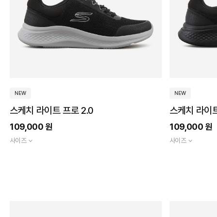
트
트
인
레
솔
릴
치
렉
핏
스
컴
핏
포
트
발
필
수
라
방
수
NEW
NEW
하
이
스케치 라이트 프로 2.0
스케치 라이트
퍼
아
치
109,000 원
109,000 원
사이즈
사이즈
굽
높
이
2cm