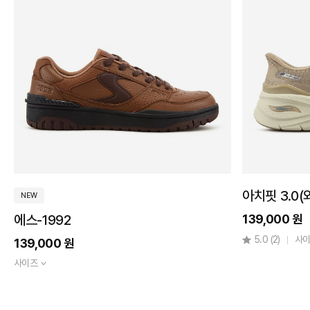
220
225
230
235
240
245
아치핏 3.0
NEW
에스-1992
250
139,000 원
5.0
(2)
사
139,000 원
255
사이즈
260
265