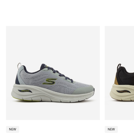
200g~300g
300g
이상
상
품
정
보
셀
럽
착
용
세
일
상
품
만
보
기
세
트
상
품
NEW
NEW