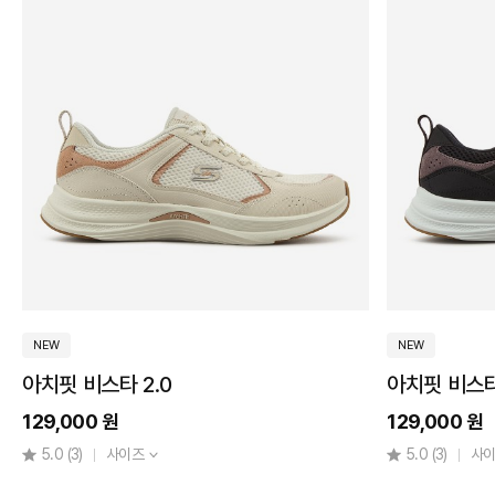
미만
2~3cm
3~4cm
4cm
이상
발
볼
너
비
보
통
넓
NEW
NEW
음
아치핏 비스타 2.0
아치핏 비스타
무
129,000 원
129,000 원
게
5.0
(3)
사이즈
5.0
(3)
사
200g
미만