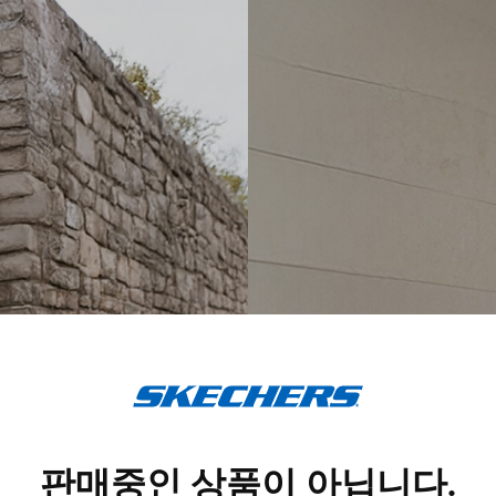
스
케
쳐
스
판매중인 상품이 아닙니다.
코